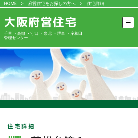
HOME
府営住宅をお探しの方へ
住宅詳細
大阪府営住宅
MEN
管
千里
高槻
守口
泉北
堺東
岸和田
理
セ
ン
タ
ー
ホーム
府営住宅を
お探しの方へ
特定公共賃貸
住宅を
お探しの方へ
府営住宅に
お住まいの方へ
入札情報
住宅一覧
各種申請書類
ダウンロード
住宅詳細