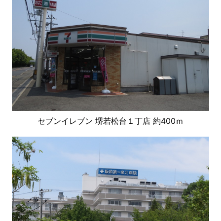
セブンイレブン 堺若松台１丁店 約400ｍ