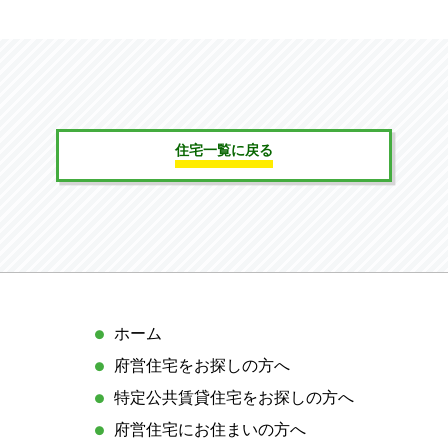
府
営
住
住宅一覧に戻る
宅
を
お
探
し
の
方
サ
ホーム
向
イ
け
府営住宅をお探しの方へ
ト
リ
特定公共賃貸住宅をお探しの方へ
マ
ン
ッ
府営住宅にお住まいの方へ
ク