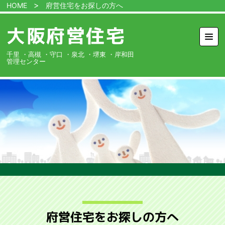
HOME
府営住宅をお探しの方へ
大阪府営住宅
MEN
管
千里
高槻
守口
泉北
堺東
岸和田
理
セ
ン
タ
ー
ホーム
府営住宅を
お探しの方へ
特定公共賃貸
住宅を
お探しの方へ
府営住宅に
お住まいの方へ
入札情報
住宅一覧
各種申請書類
ダウンロード
府営住宅をお探しの方へ